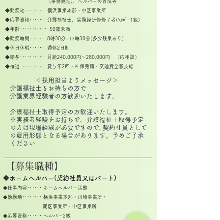
(事務処理)、
ヘルパーの育成等
◆
勤
務地････････ 横浜事業本部・
中区事業所
◆
応
募資格･･････ 介護福祉士、実務経研修修了者
(ﾍﾙﾊﾟｰ1級)
◆
年齢･･･････････
50歳未
満
◆
勤務時間･･････ 8時30
分~17時30分(多少残業あり)
◆
休日休暇･･････ 週休2日制
◆
給与･･････････ 月給240,000円～280,
000円 （応相談）
◆
待遇･･････････ 賞与年2回・社保完備・交通費全額支給
＜採用担当よりメッセージ＞
介護福祉士をお持ちの方で
介護業界経験者の方歓迎いたします。
介護福祉士取得予定の方歓迎いたします。
※実務者経験をお持ちで、介護福祉士取得予定
の方は現場経験が必要ですので､契約社員として
の雇用形態となる場合があります。
予めご了承
ください
​【募集職種】
◆
ホームヘルパー(契約社員又はパート)
仕事内容･･････ ホームヘルパー活動
◆
勤務地････････ 横浜事業本部・川崎事業所・
◆
南区事業所・中区事業所
応募資格･･････ ヘルパー2級
◆