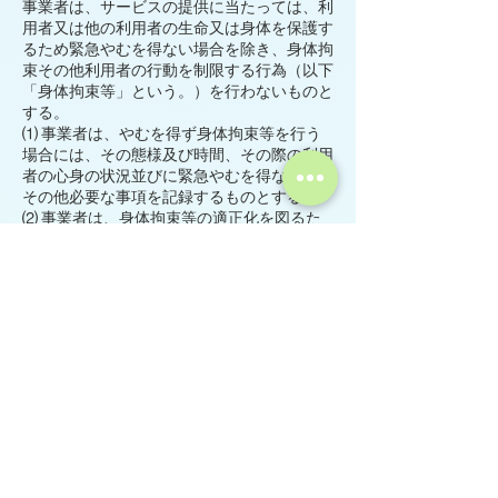
事業者は、サービスの提供に当たっては、利
用者又は他の利用者の生命又は身体を保護す
るため緊急やむを得ない場合を除き、身体拘
束その他利用者の行動を制限する行為（以下
「身体拘束等」という。）を行わないものと
する。
⑴ 事業者は、やむを得ず身体拘束等を行う
場合には、その態様及び時間、その際の利用
者の心身の状況並びに緊急やむを得ない理由
その他必要な事項を記録するものとする。
⑵ 事業者は、身体拘束等の適正化を図るた
め、次に掲げる措置を講ずるものとする。
① 身体拘束等の適正化のための対策を検討
する委員会の定期的な開催及びその結果につ
いて従業者への周知徹底
② 身体拘束等の適正化のための指針の整備
③ 従業者に対し、身体拘束等の適正化のた
めの研修の定期的な実施
感染症対策に関する事項
事業者は、事業所において感染症の発生及び
まん延しないように、次の措置を講じるもの
とする。