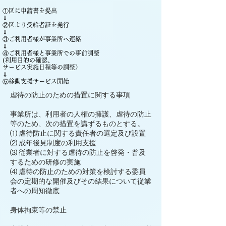
​①区に申請書を提出
⇓
②区より受給者証を発行
⇓
③ご利用者様が事業所へ連絡
⇓
④ご利用者様と事業所での事前調整
(利用目的の確認、
サービス実施日程等の調整）
⇓
​⑤移動支援サービス開始
虐待の防止のための措置に関する事項
事業所は、利用者の人権の擁護、虐待の防止
等のため、次の措置を講ずるものとする。
⑴ 虐待防止に関する責任者の選定及び設置
⑵ 成年後見制度の利用支援
⑶ 従業者に対する虐待の防止を啓発・普及
するための研修の実施
⑷ 虐待の防止のための対策を検討する委員
会の定期的な開催及びその結果について従業
者への周知徹底
身体拘束等の禁止